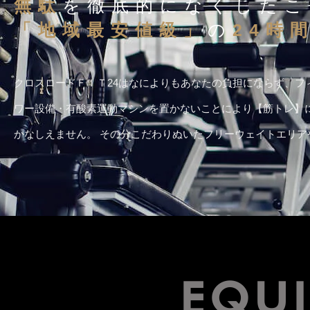
無駄
を徹底的になくしたこ
「地域最安値級」
の
24時
クロスロードＦＩＴ24はなによりもあなたの負担にならず、フ
ワー設備・有酸素運動マシンを置かないことにより【筋トレ】に
かなしえません。 その分こだわりぬいたフリーウェイトエリ
EQU