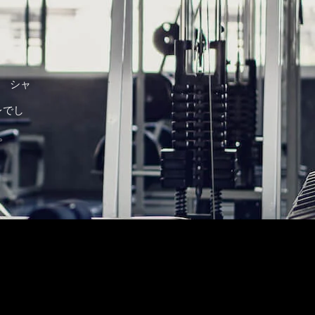
。 シャ
レでし
。