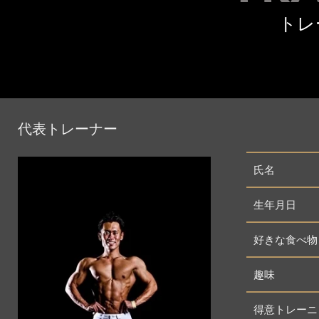
トレ
代表トレーナー
氏名
生年月日
好きな食べ物
趣味
得意トレーニ