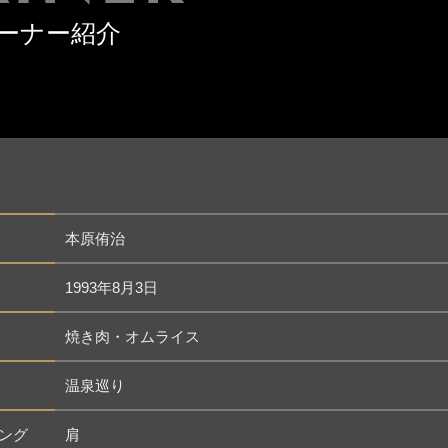
ーナー紹介
本原侑治
1993年8月3日
焼き肉・オムライス
温泉巡り
ング
肩