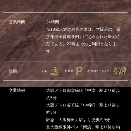
営業時間
24時間
※18歳未満のお客さまは、大阪府の「青
少年健全育成条例」に定められた帰宅時
刻である、22時までのご利用となりま
す。
設備
交通情報
大阪メトロ御堂筋線「中津」駅より徒歩
約5分
大阪メトロ谷町線「中崎町」駅より徒歩
約5分
阪急「大阪梅田」駅より徒歩約9分
北大阪線阪神バス「南浜」駅より徒歩約